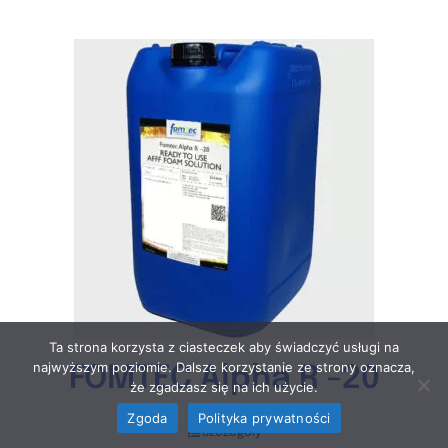
Ta strona korzysta z ciasteczek aby świadczyć usługi na
najwyższym poziomie. Dalsze korzystanie ze strony oznacza,
FOMTEC Alpha R -20
że zgadzasz się na ich użycie.
Zgoda
Polityka prywatności
Szczegóły