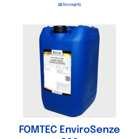
Szczegóły
FOMTEC EnviroSenze