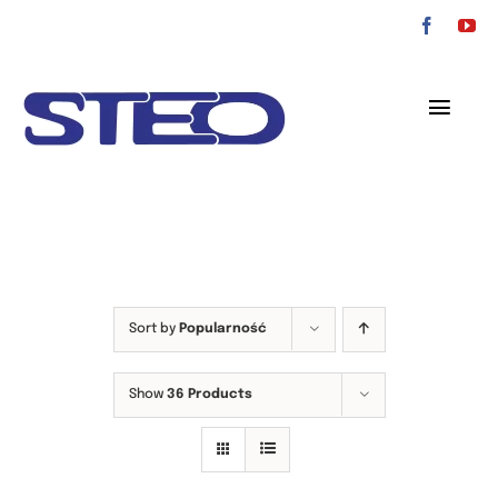
Przejdź
do
zawartości
Toggl
Navig
O nas
Oferta
Serwis
Sort by
Popularność
Kontakt
Show
36 Products