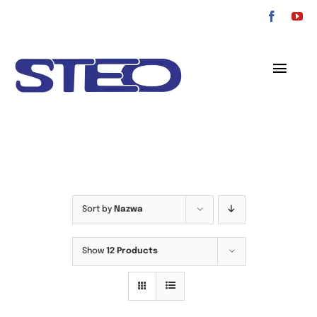
Przejdź
do
zawartości
Toggl
Navig
O nas
Oferta
Serwis
Sort by
Nazwa
Kontakt
Show
12 Products