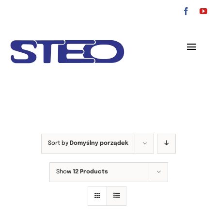
Przejdź
do
zawartości
Toggl
Navig
O nas
Oferta
Serwis
Sort by
Domyślny porządek
Kontakt
Show
12 Products