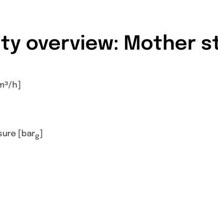
ty overview: Mother s
Nm³/h]
sure [bar
]
g