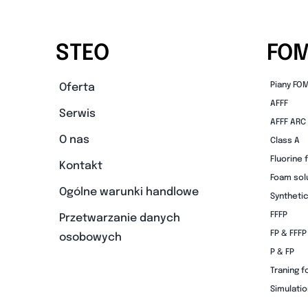
STEO
FO
Piany FO
Oferta
AFFF
Serwis
AFFF ARC
O nas
Class A
Fluorine 
Kontakt
Foam sol
Ogólne warunki handlowe
Synthetic
FFFP
Przetwarzanie danych
FP & FFFP
osobowych
P & FP
Traning 
Simulati