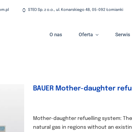
om.pl
STEO Sp. z o.o., ul. Konarskiego 48, 05-092 Łomianki
O nas
Oferta
Serwis
BAUER Mother-daughter refu
Mother-daughter refuelling system: The 
natural gas in regions without an existi