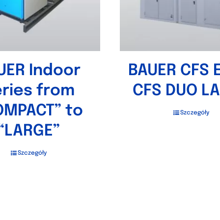
UER Indoor
BAUER CFS 
ries from
CFS DUO L
OMPACT” to
Szczegóły
“LARGE”
Szczegóły