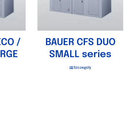
ECO /
BAUER CFS DUO
ARGE
SMALL series
Szczegóły