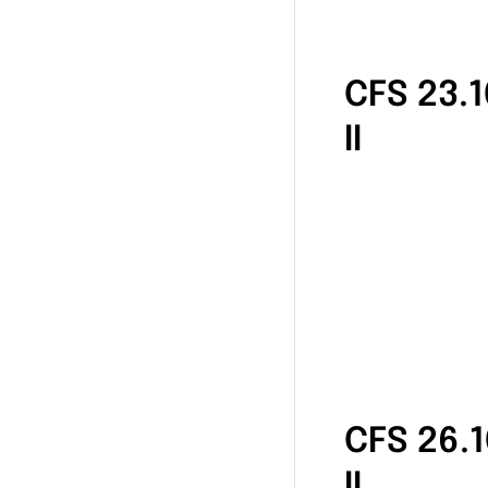
CFS 23.
II
CFS 26.
II