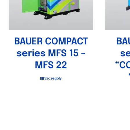
BAUER COMPACT
BA
series MFS 15 –
se
MFS 22
“C
Szczegóły