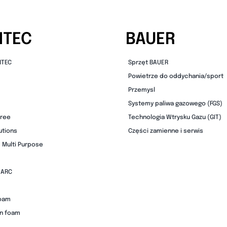
MTEC
BAUER
MTEC
Sprzęt BAUER
Powietrze do oddychania/sport
Przemysl
Systemy paliwa gazowego (FGS)
free
Technologia Wtrysku Gazu (GIT)
utions
Części zamienne i serwis
 Multi Purpose
 ARC
foam
on foam