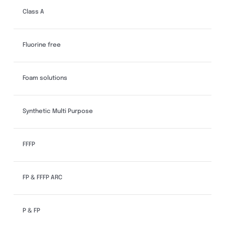
Class A
Fluorine free
Foam solutions
Synthetic Multi Purpose
FFFP
FP & FFFP ARC
P & FP