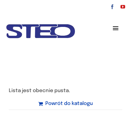
Przejdź
do
zawartości
Toggl
Navig
O nas
Oferta
Serwis
Lista jest obecnie pusta.
Kontakt
Powrót do katalogu