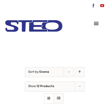
Przejdź
do
zawartości
Toggl
Navig
O nas
Oferta
Serwis
Sort by
Ocena
Kontakt
Show
12 Products