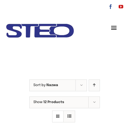
Przejdź
do
zawartości
Toggl
Navig
O nas
Oferta
Serwis
Sort by
Nazwa
Kontakt
Show
12 Products