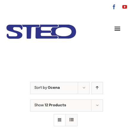
Przejdź
do
zawartości
Toggl
Navig
O nas
Oferta
Serwis
Sort by
Ocena
Kontakt
Show
12 Products