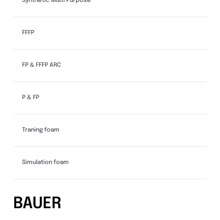
Synthetic Multi Purpose
FFFP
FP & FFFP ARC
P & FP
Traning foam
Simulation foam
BAUER