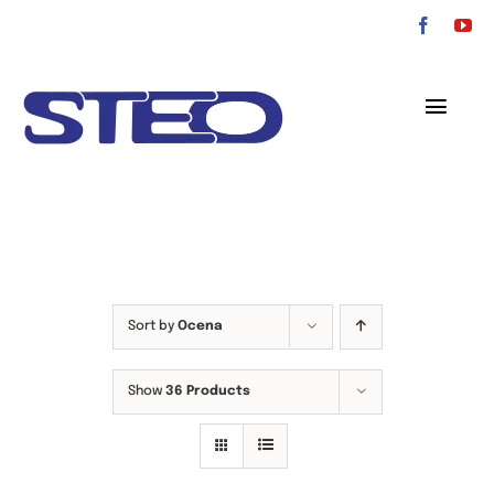
Przejdź
do
zawartości
Toggl
Navig
O nas
Oferta
Serwis
Sort by
Ocena
Kontakt
Show
36 Products