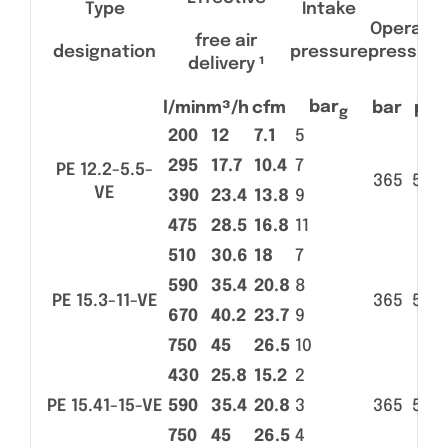
Type
Intake
Operatin
free air
designation
pressure
pressure
delivery ¹
bar
l/min
m³/h
cfm
bar
psi
g
200
12
7.1
5
295
17.7
10.4
7
PE 12.2-5.5-
365
530
VE
390
23.4
13.8
9
475
28.5
16.8
11
510
30.6
18
7
590
35.4
20.8
8
PE 15.3-11-VE
365
530
670
40.2
23.7
9
750
45
26.5
10
430
25.8
15.2
2
PE 15.41-15-VE
590
35.4
20.8
3
365
530
750
45
26.5
4