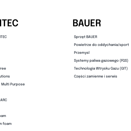
MTEC
BAUER
MTEC
Sprzęt BAUER
Powietrze do oddychania/sport
Przemysl
Systemy paliwa gazowego (FGS)
free
Technologia Wtrysku Gazu (GIT)
utions
Części zamienne i serwis
 Multi Purpose
 ARC
foam
on foam