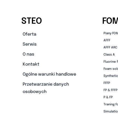
STEO
FO
Piany FO
Oferta
AFFF
Serwis
AFFF ARC
O nas
Class A
Fluorine 
Kontakt
Foam sol
Ogólne warunki handlowe
Synthetic
FFFP
Przetwarzanie danych
FP & FFFP
osobowych
P & FP
Traning 
Simulati