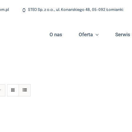
om.pl
STEO Sp. z o.o., ul. Konarskiego 48, 05-092 Łomianki
O nas
Oferta
Serwis