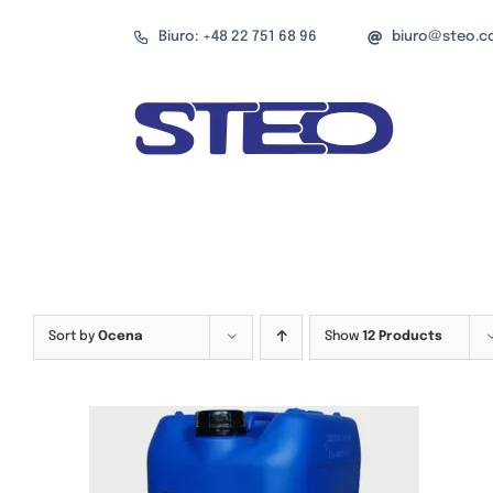
Przejdź
Biuro: +48 22 751 68 96
biuro@steo.c
do
zawartości
Sort by
Ocena
Show
12 Products