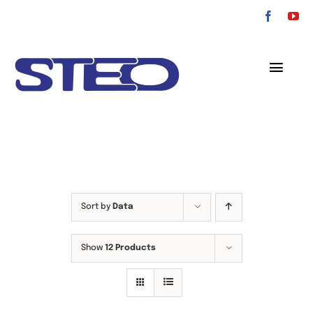
Przejdź
do
zawartości
Toggl
Navig
O nas
Oferta
Serwis
Sort by
Data
Kontakt
Show
12 Products