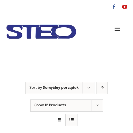
Przejdź
do
zawartości
Toggl
Navig
O nas
Oferta
Serwis
Sort by
Domyślny porządek
Kontakt
Show
12 Products