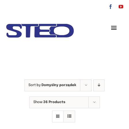
Przejdź
do
zawartości
Toggl
Navig
O nas
Oferta
Serwis
Sort by
Domyślny porządek
Kontakt
Show
36 Products