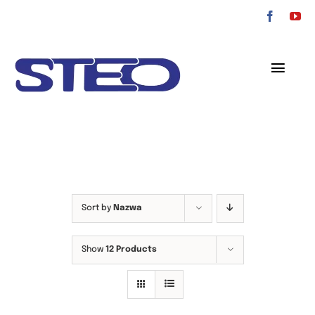
Przejdź
do
zawartości
Toggl
Navig
O nas
Oferta
Serwis
Sort by
Nazwa
Kontakt
Show
12 Products