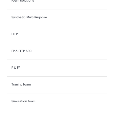
Foam solutions
Synthetic Multi Purpose
FFFP
FP & FFFP ARC
P & FP
Traning foam
Simulation foam