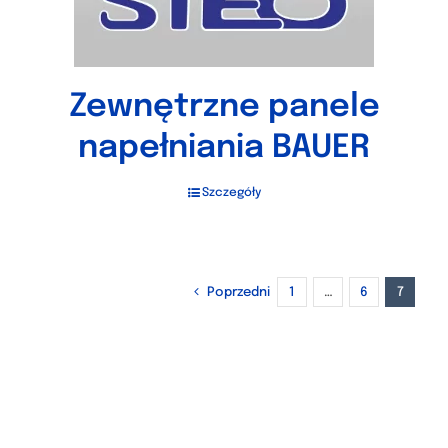
Zewnętrzne panele
napełniania BAUER
Szczegóły
Poprzedni
1
…
6
7