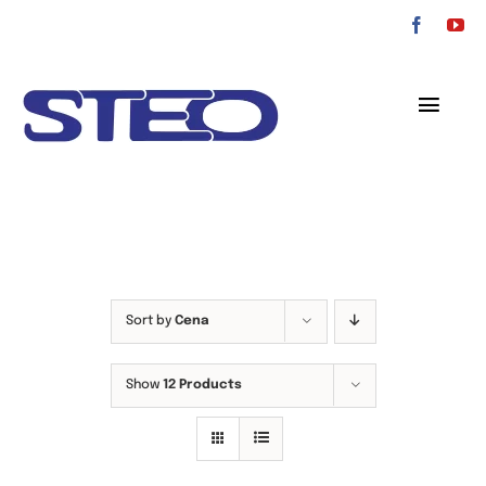
Przejdź
do
zawartości
Toggl
Navig
O nas
Oferta
Serwis
Sort by
Cena
Kontakt
Show
12 Products