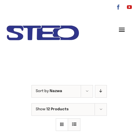
Przejdź
do
zawartości
Toggl
Navig
O nas
Oferta
Serwis
Sort by
Nazwa
Kontakt
Show
12 Products