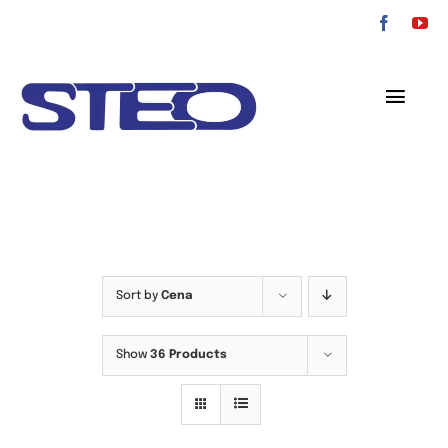
Przejdź
do
zawartości
Toggl
Navig
O nas
Oferta
Serwis
Sort by
Cena
Kontakt
Show
36 Products