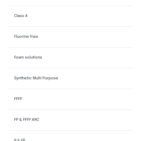
Class A
Fluorine free
Foam solutions
Synthetic Multi Purpose
FFFP
FP & FFFP ARC
P & FP