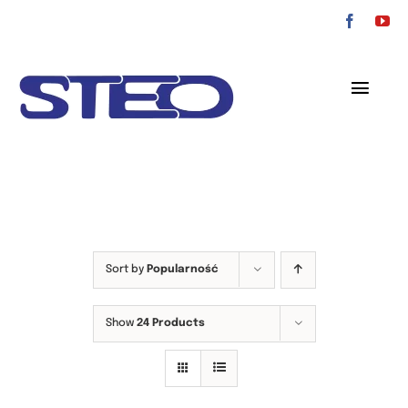
Przejdź
do
zawartości
Toggl
Navig
O nas
Oferta
Serwis
Sort by
Popularność
Kontakt
Show
24 Products