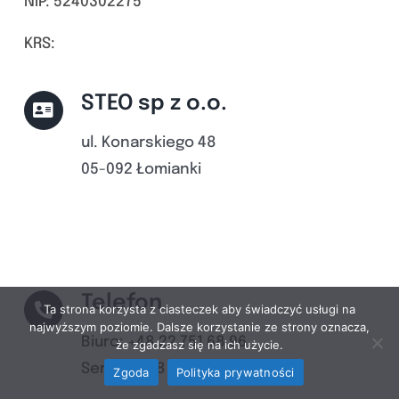
NIP: 5240302275
KRS:
STEO sp z o.o.
ul. Konarskiego 48
05-092 Łomianki
Telefon
Ta strona korzysta z ciasteczek aby świadczyć usługi na
najwyższym poziomie. Dalsze korzystanie ze strony oznacza,
Biuro: +48 22 751 68 96
że zgadzasz się na ich użycie.
Serwis: +48 22 751 65 58
Zgoda
Polityka prywatności