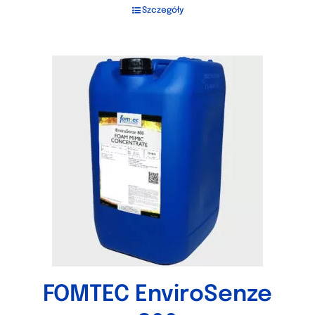
Szczegóły
FOMTEC EnviroSenze